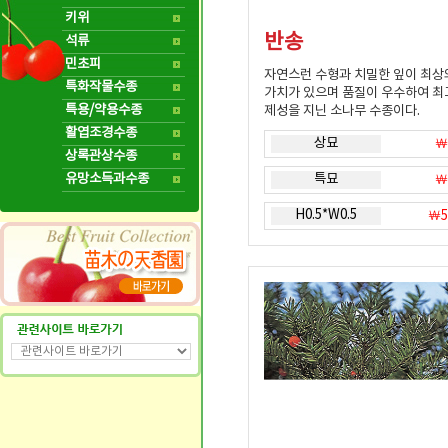
키위
반송
석류
민초피
자연스런 수형과 치밀한 잎이 최상
특화작물수종
가치가 있으며 품질이 우수하여 최
특용/약용수종
제성을 지닌 소나무 수종이다.
활엽조경수종
상묘
￦
상록관상수종
유망소득과수종
특묘
￦
H0.5*W0.5
￦5