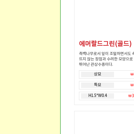
에머랄드그린(골드)
측백나무로서 잎이 조밀하면서도 
뜨지 않는 장점과 수려한 모양으로
뛰어난 관상수종이다.
상묘
￦
특묘
￦
H1.5*W0.4
￦3