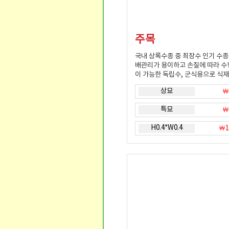
주목
국내 상록수종 중 최장수 인기 수종
배관리가 용이하고 손질에 따라 
이 가능한 독립수, 군식용으로 식
상묘
￦
특묘
￦
H0.4*W0.4
￦1