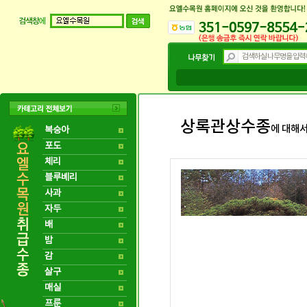
상록관상수종
에 대해서
복숭아
포도
체리
블루베리
사과
자두
배
밤
감
살구
매실
프룬