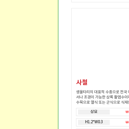
사철
생울타리의 대표적 수종으로 전국
서나 조경이 가능한 상록 활엽수이
수목으로 열식 또는 군식으로 식재
상묘
￦
H1.2*W0.3
￦