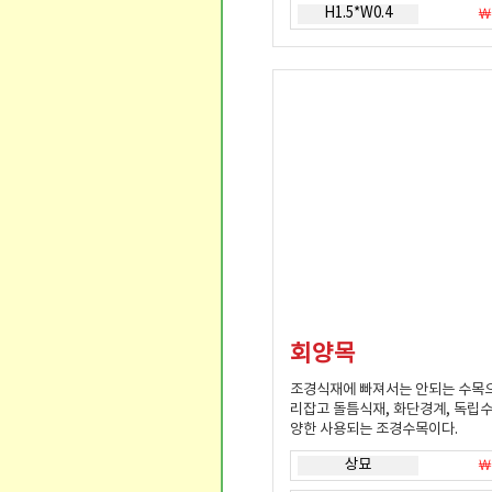
H1.5*W0.4
￦
회양목
조경식재에 빠져서는 안되는 수목
리잡고 돌틈식재, 화단경계, 독립수
양한 사용되는 조경수목이다.
상묘
￦