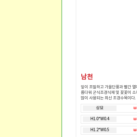
남천
잎이 조밀하고 가을단풍과 빨간 열
름다워 군식조경식재 및 꽃꽃이 
많이 사용되는 최신 조경수목이다.
상묘
￦
H1.0*W0.4
￦
H1.2*W0.5
￦