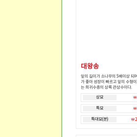
대왕송
잎의 길이가 소나무의 5배이상 되
가 좋아 성장이 빠르고 잎의 수형이
는 희귀수종의 상록 관상수이다.
상묘
￦
특묘
￦
특대묘(분)
￦2