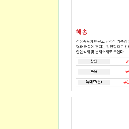
해송
성장속도가 빠르고 남성적 기풍의
형과 해풍에 견디는 강인함으로 간
안인식재 및 분재소재로 쓰인다.
상묘
￦
특묘
￦
특대묘(분)
￦1