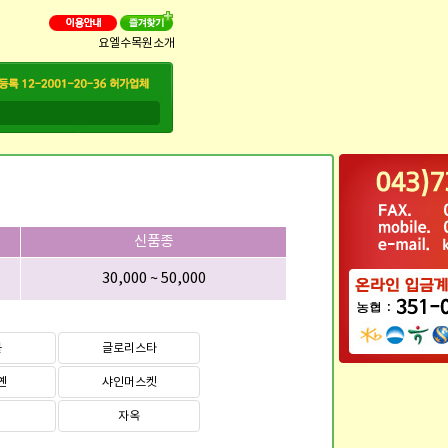
요엘수목원소개
신품종
30,000 ~ 50,000
볼
글로리스타
옌
샤인머스켓
자옥