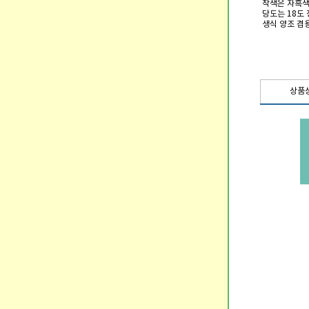
착색은 자흑색
당도는 18도
생식 양조 겸
상품