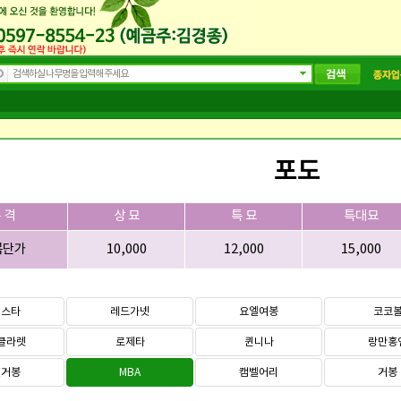
포도
 격
상 묘
특 묘
특대묘
목단가
10,000
12,000
15,000
랙스타
레드가넷
요엘여봉
코코
클라렛
로제타
퀸니나
랑만홍
벨거봉
MBA
캠벨어리
거봉