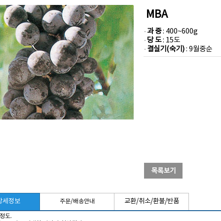
MBA
과 중
: 400~600g
당 도
: 15도
결실기(숙기)
: 9월중순
상세정보
교환/취소/환불/반품
주문/배송안내
 정도.