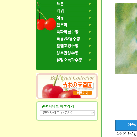
프룬
키위
석류
민초피
특화작물수종
특용/약용수종
활엽조경수종
상록관상수종
유망소득과수종
상품
과립은 5~8g