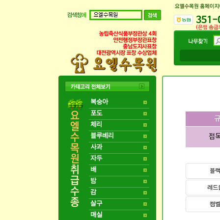
복숭아
포도
규
체리
블루베리
접
사과
자두
배
블
밤
레드
감
살구
캠
매실