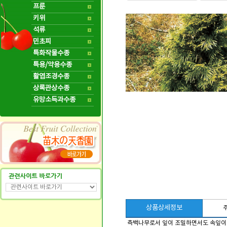
프룬
키위
석류
민초피
특화작물수종
특용/약용수종
활엽조경수종
상록관상수종
유망소득과수종
상품상세정보
측백나무로서 잎이 조밀하면서도 속잎이 