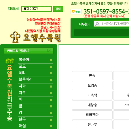
복숭아
포도
체리
반송
블루베리
오엽송
사과
자두
미측백
배
대왕송
스
밤
감
피라칸다
살구
전나무
매실